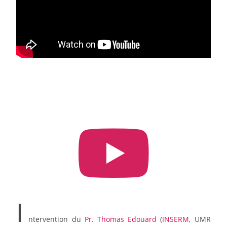
I
ntervention du
Pr. Thomas Edouard
(
INSERM
, UMR