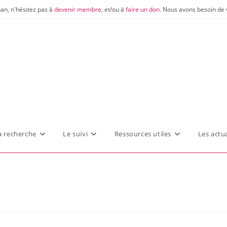
nan, n'hésitez pas à
devenir membre
, et/ou à
faire un don
. Nous avons besoin de 
a recherche
Le suivi
Ressources utiles
Les actua