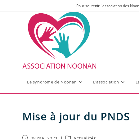
Skip
Pour soutenir l'association des Noo
to
content
Le syndrome de Noonan
L’association
L
Mise à jour du PNDS
Publication
Post
28 mai 2021
Actualités