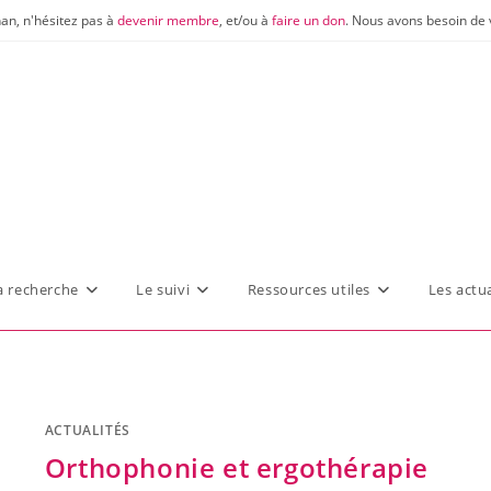
nan, n'hésitez pas à
devenir membre
, et/ou à
faire un don
. Nous avons besoin de 
a recherche
Le suivi
Ressources utiles
Les actua
ACTUALITÉS
Orthophonie et ergothérapie