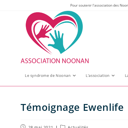
Skip
Pour soutenir l'association des Noo
to
content
Le syndrome de Noonan
L’association
L
Témoignage Ewenlife
Publication
Post
28 mai 2021
Actualités