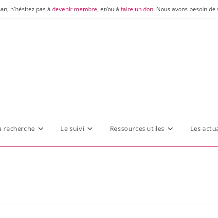
nan, n'hésitez pas à
devenir membre
, et/ou à
faire un don
. Nous avons besoin de 
a recherche
Le suivi
Ressources utiles
Les actua