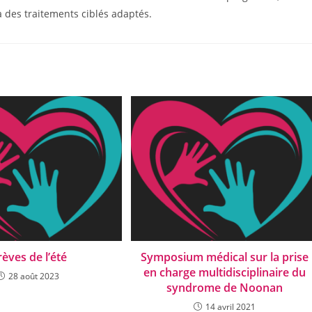
 à des traitements ciblés adaptés.
èves de l’été
Symposium médical sur la prise
en charge multidisciplinaire du
28 août 2023
syndrome de Noonan
14 avril 2021