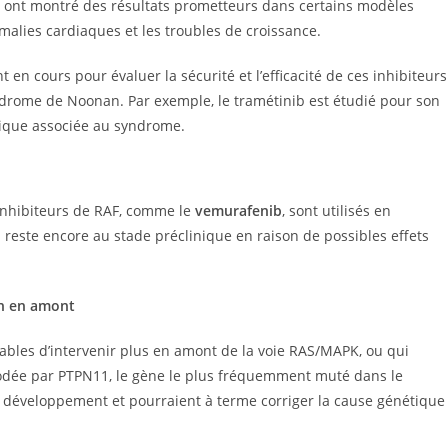
 ont montré des résultats prometteurs dans certains modèles
lies cardiaques et les troubles de croissance.
t en cours pour évaluer la sécurité et l’efficacité de ces inhibiteurs
yndrome de Noonan. Par exemple, le tramétinib est étudié pour son
hique associée au syndrome.
s inhibiteurs de RAF, comme le
vemurafenib
, sont utilisés en
este encore au stade préclinique en raison de possibles effets
on en amont
bles d’intervenir plus en amont de la voie RAS/MAPK, ou qui
odée par PTPN11, le gène le plus fréquemment muté dans le
 développement et pourraient à terme corriger la cause génétique