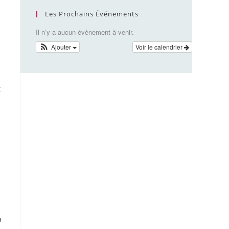
Les Prochains Événements
Il n’y a aucun évènement à venir.
Ajouter
Voir le calendrier
t
a