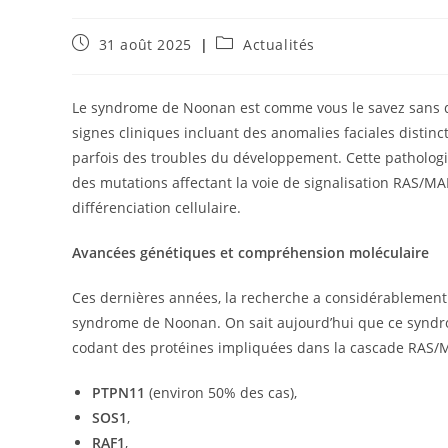
Publication
Post
31 août 2025
Actualités
publiée :
category:
Le syndrome de Noonan est comme vous le savez sans d
signes cliniques incluant des anomalies faciales distinc
parfois des troubles du développement. Cette pathologi
des mutations affectant la voie de signalisation RAS/MAPK
différenciation cellulaire.
Avancées génétiques et compréhension moléculaire
Ces dernières années, la recherche a considérablemen
syndrome de Noonan. On sait aujourd’hui que ce syndro
codant des protéines impliquées dans la cascade RAS
PTPN11
(environ 50% des cas),
SOS1
,
RAF1
,