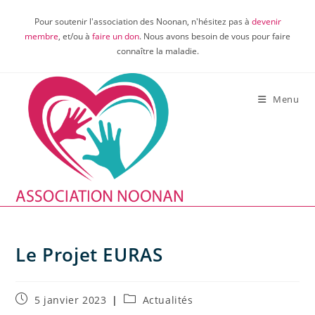
Skip
Pour soutenir l'association des Noonan, n'hésitez pas à
devenir
to
membre
, et/ou à
faire un don
. Nous avons besoin de vous pour faire
content
connaître la maladie.
Menu
Le Projet EURAS
Publication
Post
5 janvier 2023
Actualités
publiée :
category: