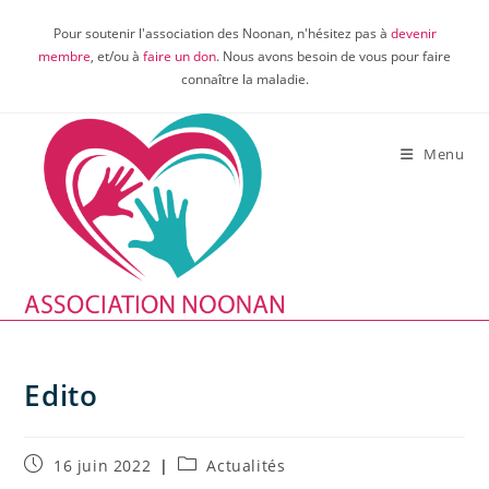
Skip
Pour soutenir l'association des Noonan, n'hésitez pas à
devenir
to
membre
, et/ou à
faire un don
. Nous avons besoin de vous pour faire
content
connaître la maladie.
Menu
Edito
Publication
Post
16 juin 2022
Actualités
publiée :
category: