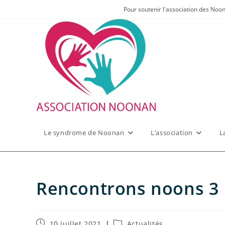
Skip
Pour soutenir l'association des Noo
to
content
Le syndrome de Noonan
L’association
L
Rencontrons noons 3
Publication
Post
10 juillet 2021
Actualités