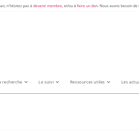
nan, n'hésitez pas à
devenir membre
, et/ou à
faire un don
. Nous avons besoin de 
a recherche
Le suivi
Ressources utiles
Les actua